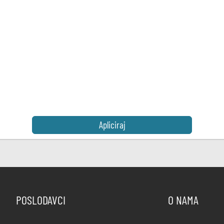
Apliciraj
POSLODAVCI
O NAMA