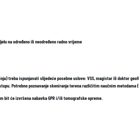
o djelu na određeno ili neodređeno radno vrijeme
ja) treba ispunjavati slijedeće posebne uslove: VSS, magistar ili doktor geof
tupu. Potrebno poznavanje skeniranja terena različitim naučnim metodama (to
m bit će izvršena nabavka GPR i/ili tomografske opreme.