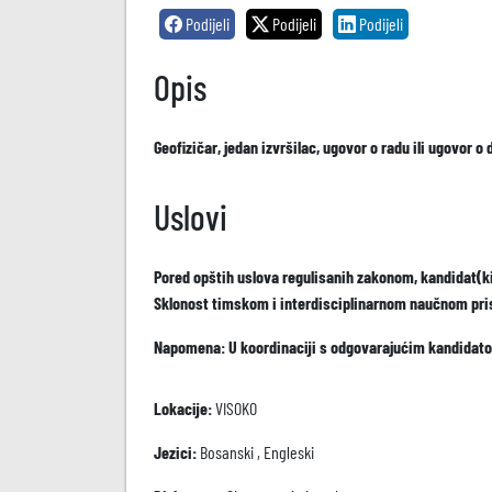
Podijeli
Podijeli
Podijeli
Opis
Geofizičar, jedan izvršilac, ugovor o radu ili ugovor 
Uslovi
Pored opštih uslova regulisanih zakonom, kandidat(kin
Sklonost timskom i interdisciplinarnom naučnom pris
Napomena: U koordinaciji s odgovarajućim kandidato
Lokacije:
VISOKO
Jezici:
Bosanski , Engleski