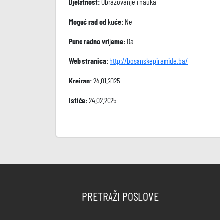
Djelatnost:
Obrazovanje i nauka
Moguć rad od kuće:
Ne
Puno radno vrijeme:
Da
Web stranica:
http://bosanskepiramide.ba/
Kreiran:
24.01.2025
Ističe:
24.02.2025
PRETRAŽI POSLOVE