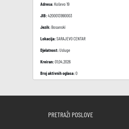
Adresa:
Koševo 19
JIB:
4200013990003
Jezik:
Bosanski
Lokacija:
SARAJEVO CENTAR
Djelatnost:
Usluge
Kreiran:
01.04.2026
Broj aktivnih oglasa:
0
PRETRAŽI POSLOVE