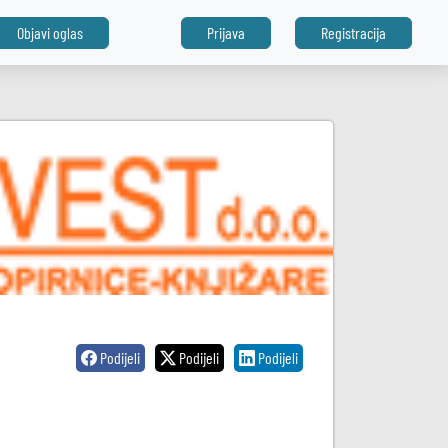
Objavi oglas
Prijava
Registracija
Podijeli
Podijeli
Podijeli