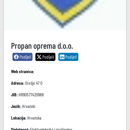
Propan oprema d.o.o.
Podijeli
Podijeli
Podijeli
Web stranica:
Adresa:
Orešje 47 O
JIB:
HR90577420988
Jezik:
Hrvatski
Lokacija:
Hrvatska
Djelatnost:
Elektrotehnika i mašinstvo